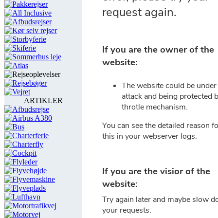
Pakkerejser
All Inclusive
Afbudsrejser
Kør selv rejser
Storbyferie
Skiferie
Sommerhus leje
Atlas
Rejseoplevelser
Rejsebøger
Vejret
ARTIKLER
Afbudsrejse
Airbus A380
Bus
Charterferie
Charterfly
Cockpit
Flyleder
Flyvehøjde
Flyvemaskine
Flyveplads
Lufthavn
Motortrafikvej
Motorvej