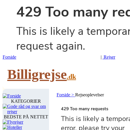
Forside
|
Rejser
Billigrejse
.dk
Forside >
Rejseoplevelser
Forside
KATEGORIER
Gode råd og svar om
rejser
BEDSTE PÅ NETTET
Flyrejser
Hoteller