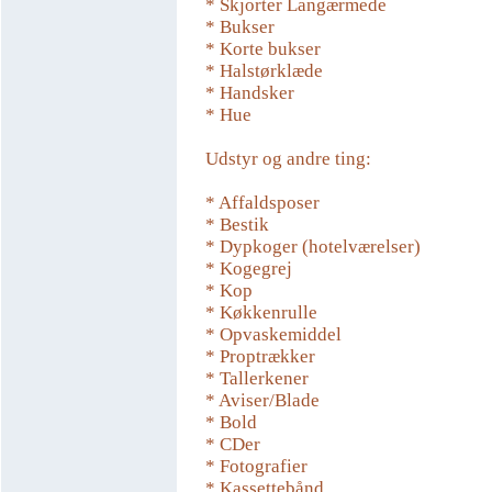
* Skjorter Langærmede
* Bukser
* Korte bukser
* Halstørklæde
* Handsker
* Hue
Udstyr og andre ting:
* Affaldsposer
* Bestik
* Dypkoger (hotelværelser)
* Kogegrej
* Kop
* Køkkenrulle
* Opvaskemiddel
* Proptrækker
* Tallerkener
* Aviser/Blade
* Bold
* CDer
* Fotografier
* Kassettebånd