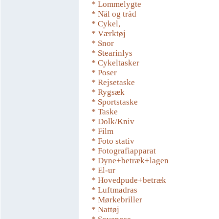
* Lommelygte
* Nål og tråd
* Cykel,
* Værktøj
* Snor
* Stearinlys
* Cykeltasker
* Poser
* Rejsetaske
* Rygsæk
* Sportstaske
* Taske
* Dolk/Kniv
* Film
* Foto stativ
* Fotografiapparat
* Dyne+betræk+lagen
* El-ur
* Hovedpude+betræk
* Luftmadras
* Mørkebriller
* Nattøj