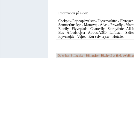
Information på sider:
Cockpit - Rejseoplevelser - Flyvemaskine - Flyrejser 
Sommerhus leje - Motorvej - Atlas - Privatfly - Motor
Rutefly - Flyveplads - Charterfly - Storbyferie - All I
Bus - Afbudsrejser - Airbus A380 - Lufthavn - Skiferi
Flyvehøjde - Vejret - Kør selv rejser - Hoteller -
Du er her: Billigrejse -
Billigrejse - Hjælp til at finde de billigs