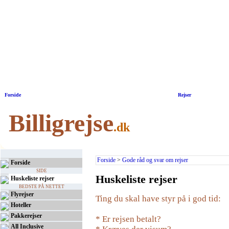
Forside
|
Rejser
Billigrejse
.dk
Forside
>
Gode råd og svar om rejser
Forside
SIDE
Huskeliste rejser
Huskeliste rejser
BEDSTE PÅ NETTET
Flyrejser
Ting du skal have styr på i god tid:
Hoteller
Pakkerejser
* Er rejsen betalt?
All Inclusive