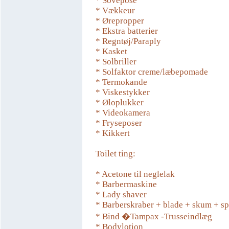
* Sovepose
* Vækkeur
* Ørepropper
* Ekstra batterier
* Regntøj/Paraply
* Kasket
* Solbriller
* Solfaktor creme/læbepomade
* Termokande
* Viskestykker
* Øloplukker
* Videokamera
* Fryseposer
* Kikkert
Toilet ting:
* Acetone til neglelak
* Barbermaskine
* Lady shaver
* Barberskraber + blade + skum + sp
* Bind �Tampax -Trusseindlæg
* Bodylotion