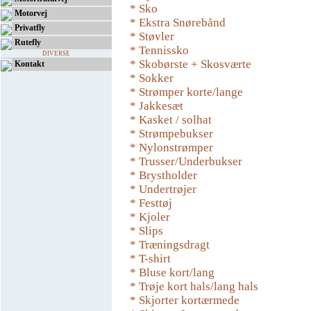
* Sko
Motorvej
* Ekstra Snørebånd
Privatfly
* Støvler
Rutefly
* Tennissko
DIVERSE
* Skobørste + Skosværte
Kontakt
* Sokker
* Strømper korte/lange
* Jakkesæt
* Kasket / solhat
* Strømpebukser
* Nylonstrømper
* Trusser/Underbukser
* Brystholder
* Undertrøjer
* Festtøj
* Kjoler
* Slips
* Træningsdragt
* T-shirt
* Bluse kort/lang
* Trøje kort hals/lang hals
* Skjorter kortærmede