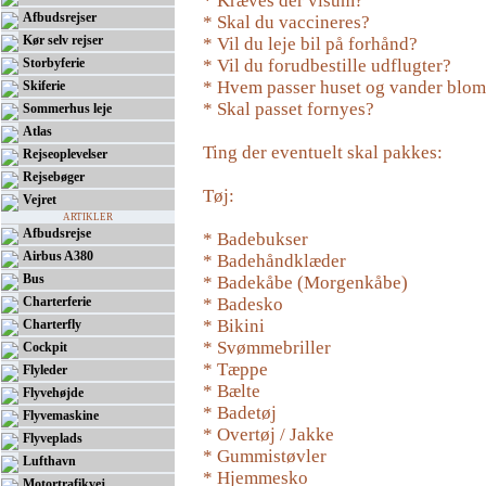
* Kræves der visum?
Afbudsrejser
* Skal du vaccineres?
Kør selv rejser
* Vil du leje bil på forhånd?
Storbyferie
* Vil du forudbestille udflugter?
* Hvem passer huset og vander blom
Skiferie
* Skal passet fornyes?
Sommerhus leje
Atlas
Ting der eventuelt skal pakkes:
Rejseoplevelser
Rejsebøger
Tøj:
Vejret
ARTIKLER
Afbudsrejse
* Badebukser
Airbus A380
* Badehåndklæder
Bus
* Badekåbe (Morgenkåbe)
Charterferie
* Badesko
* Bikini
Charterfly
* Svømmebriller
Cockpit
* Tæppe
Flyleder
* Bælte
Flyvehøjde
* Badetøj
Flyvemaskine
* Overtøj / Jakke
Flyveplads
* Gummistøvler
Lufthavn
* Hjemmesko
Motortrafikvej